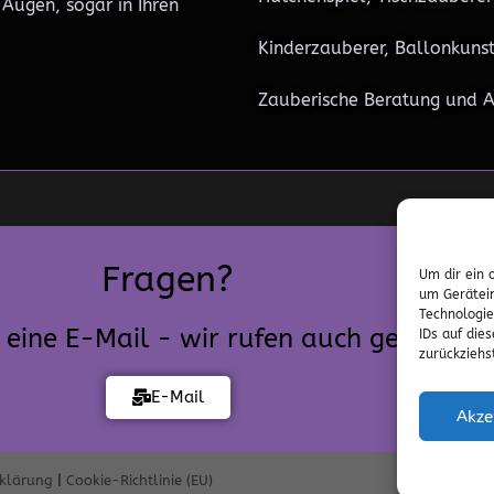
 Augen, sogar in Ihren
Kinderzauberer, Ballonkuns
Zauberische Beratung und A
Fragen?
Um dir ein 
um Gerätein
Technologie
 eine E-Mail - wir rufen auch gern zurü
IDs auf die
zurückziehs
E-Mail
Akze
rklärung
|
Cookie-Richtlinie (EU)