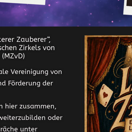
erer Zauberer“,
chen Zirkels von
. (MZvD)
ale Vereinigung von
nd Förderung der
n hier zusammen,
weiterzubilden oder
präche unter